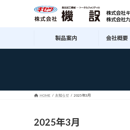
コ
ナ
ン
ビ
テ
ゲ
ン
ー
ツ
シ
製品案内
会社概要
へ
ョ
ス
ン
キ
に
ッ
移
プ
動
HOME
お知らせ
2025年3月
2025年3月