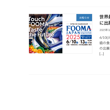
世界最
お知らせ
に出
2025年
6/1
級の食
の出展
[…]